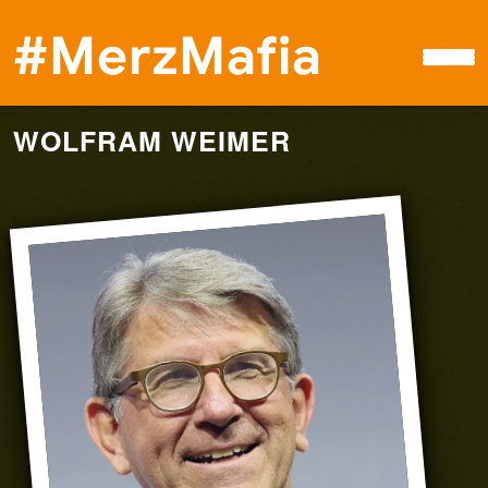
#MerzMafia
WOLFRAM WEIMER
Petition
#MerzMafia
Boykott
Spenden