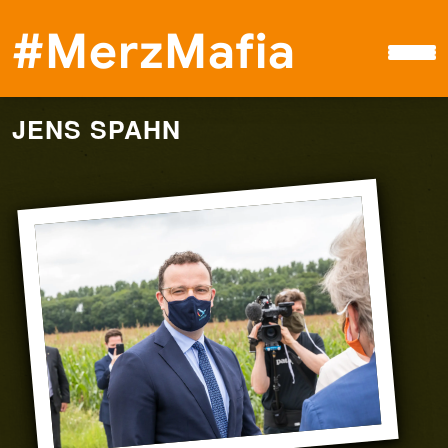
#MerzMafia
JENS SPAHN
Petition
#MerzMafia
Boykott
Spenden