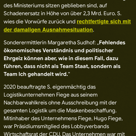
des Ministeriums sitzen geblieben sind, auf
Schadenersatz in Höhe von über 2,3 Mrd. Euro. S.
rechtfertigte sich mit
wies die Vorwürfe zurück und
der damaligen Ausnahmesituation
.
Sonderermittlerin Margaretha Sudhof: „
Fehlendes
ökonomisches Verständnis und politischer
Ehrgeiz können aber, wie in diesem Fall, dazu
führen, dass nicht als Team Staat, sondern als
Team Ich gehandelt wird.
“
2020 beauftragte S. eigenmächtig das
Logistikunternehmen Fiege aus seinem
Nachbarwahlkreis ohne Ausschreibung mit der
gesamten Logistik um die Maskenbeschaffung.
Mitinhaber des Unternehmens Fiege, Hugo Fiege,
war Präsidiumsmitglied des Lobbyverbands
Wirtschaftsrat der CDU. Das Unternehmen war mit