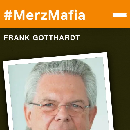
#MerzMafia
FRANK GOTTHARDT
Petition
#MerzMafia
Boykott
Spenden