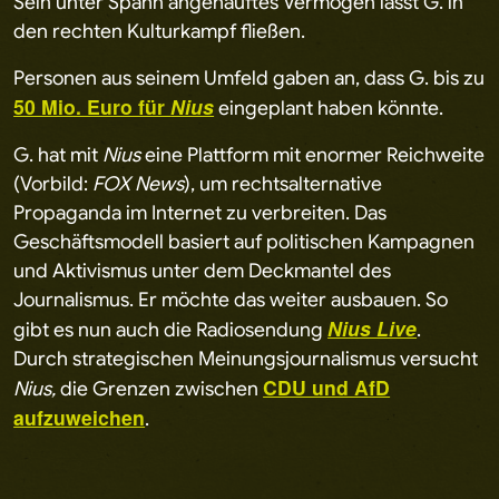
Sein unter Spahn angehäuftes Vermögen lässt G. in
den rechten Kulturkampf fließen.
Personen aus seinem Umfeld gaben an, dass G. bis zu
50 Mio. Euro für
Nius
eingeplant haben könnte.
G. hat mit
Nius
eine Plattform mit enormer Reichweite
(Vorbild:
FOX News
), um rechtsalternative
Propaganda im Internet zu verbreiten. Das
Geschäftsmodell basiert auf politischen Kampagnen
und Aktivismus unter dem Deckmantel des
Journalismus. Er möchte das weiter ausbauen. So
Nius Live
gibt es nun auch die Radiosendung
.
Durch strategischen Meinungsjournalismus versucht
CDU und AfD
Nius,
die Grenzen zwischen
aufzuweichen
.