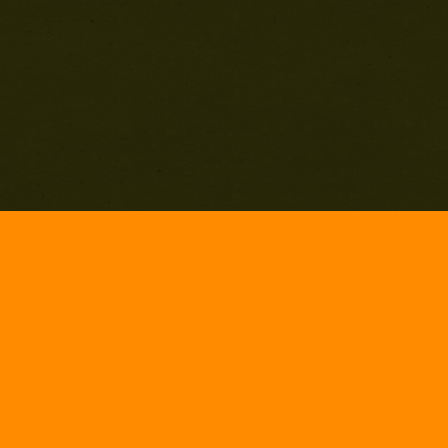
Impressum
Hosted by neuegeneration.com
© 2026 #MerzMafia