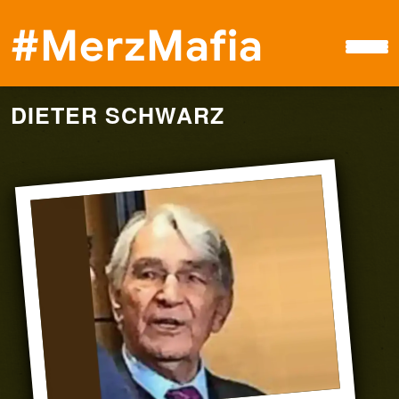
#MerzMafia
DIETER SCHWARZ
Petition
#MerzMafia
Boykott
Spenden